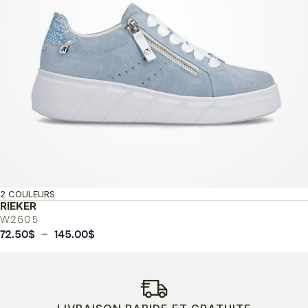
2 COULEURS
RIEKER
W2605
Plage
–
72.50
$
145.00
$
de
prix :
72.50$
à