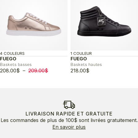
4 COULEURS
1 COULEUR
FUEGO
FUEGO
Baskets basses
Baskets hautes
Plage
208.00
$
–
209.00
$
218.00
$
de
prix :
208.00$
à
209.00$
LIVRAISON RAPIDE ET GRATUITE
Les commandes de plus de 100$ sont livrées gratuitement.
En savoir plus