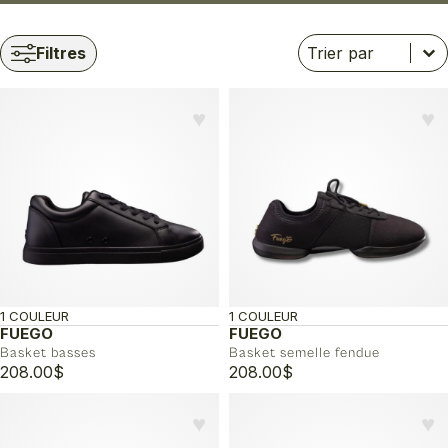
Trier
Trier le contenu
Trier le contenu
Filtres
♥︎
♥︎
1 COULEUR
1 COULEUR
FUEGO
FUEGO
Basket basses
Basket semelle fendue
208.00
$
208.00
$
♥︎
♥︎