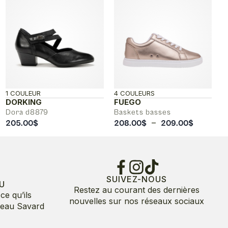
1 COULEUR
4 COULEURS
DORKING
FUEGO
Dora d8879
Baskets basses
Plage
–
205.00
$
208.00
$
209.00
$
de
prix :
208.00$
à
209.00$
SUIVEZ-NOUS
U
Restez au courant des dernières
ce qu’ils
nouvelles sur nos réseaux sociaux
deau Savard