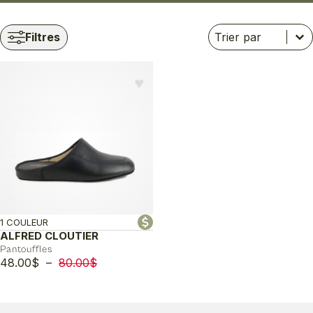
Trier
Trier le contenu
Trier le contenu
Filtres
♥︎
1 COULEUR
ALFRED CLOUTIER
Pantouffles
Plage
48.00
$
–
80.00
$
de
prix :
48.00$