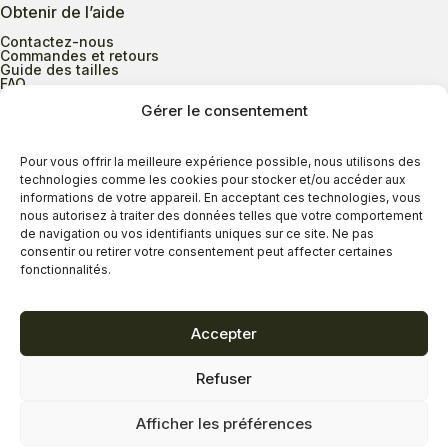
Obtenir de l’aide
Contactez-nous
Commandes et retours
Guide des tailles
FAQ
Gérer le consentement
Heures d’ouverture
Pour vous offrir la meilleure expérience possible, nous utilisons des
technologies comme les cookies pour stocker et/ou accéder aux
informations de votre appareil. En acceptant ces technologies, vous
Lundi au mercredi
9h00 à 17h30
nous autorisez à traiter des données telles que votre comportement
Jeudi
9h00 à 20h00
de navigation ou vos identifiants uniques sur ce site. Ne pas
consentir ou retirer votre consentement peut affecter certaines
Vendredi
9h00 à 18h00
fonctionnalités.
Samedi
9h00 à 17h00
Dimanche
11h00 à 16h30
Accepter
Refuser
Politique de confidentialité
Politique de cookies
Afficher les préférences
Termes et conditions