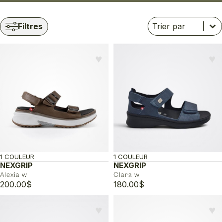
Trier
Trier le contenu
Trier le contenu
Filtres
♥︎
♥︎
1 COULEUR
1 COULEUR
NEXGRIP
NEXGRIP
Alexia w
Clara w
200.00
$
180.00
$
♥︎
♥︎