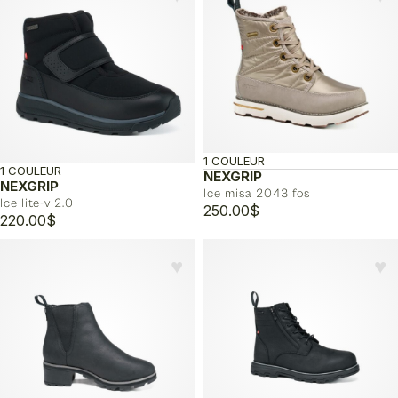
1 COULEUR
1 COULEUR
NEXGRIP
NEXGRIP
Ice misa 2043 fos
Ice lite-v 2.0
250.00
$
220.00
$
♥︎
♥︎