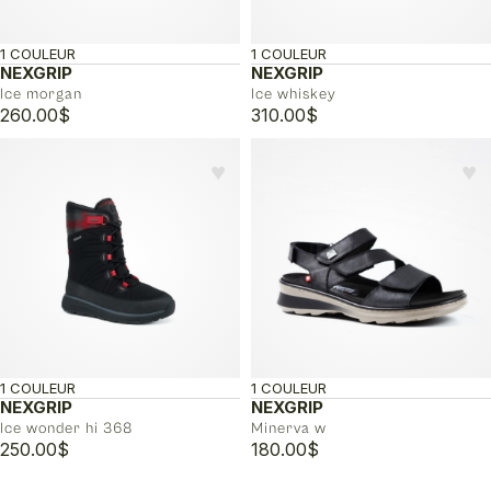
1 COULEUR
1 COULEUR
NEXGRIP
NEXGRIP
Ice morgan
Ice whiskey
260.00
$
310.00
$
♥︎
♥︎
1 COULEUR
1 COULEUR
NEXGRIP
NEXGRIP
Ice wonder hi 368
Minerva w
250.00
$
180.00
$