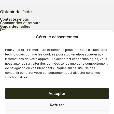
Obtenir de l’aide
Contactez-nous
Commandes et retours
Guide des tailles
FAQ
Gérer le consentement
Heures d’ouverture
Pour vous offrir la meilleure expérience possible, nous utilisons des
technologies comme les cookies pour stocker et/ou accéder aux
informations de votre appareil. En acceptant ces technologies, vous
Lundi au mercredi
9h00 à 17h30
nous autorisez à traiter des données telles que votre comportement
Jeudi
9h00 à 20h00
de navigation ou vos identifiants uniques sur ce site. Ne pas
consentir ou retirer votre consentement peut affecter certaines
Vendredi
9h00 à 18h00
fonctionnalités.
Samedi
9h00 à 17h00
Dimanche
11h00 à 16h30
Accepter
Refuser
Politique de confidentialité
Politique de cookies