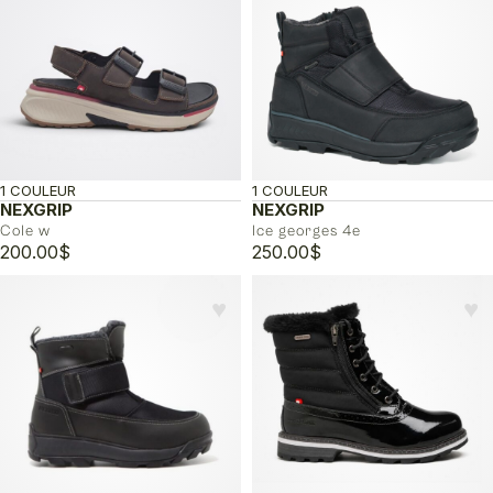
1 COULEUR
1 COULEUR
NEXGRIP
NEXGRIP
Cole w
Ice georges 4e
200.00
$
250.00
$
♥︎
♥︎