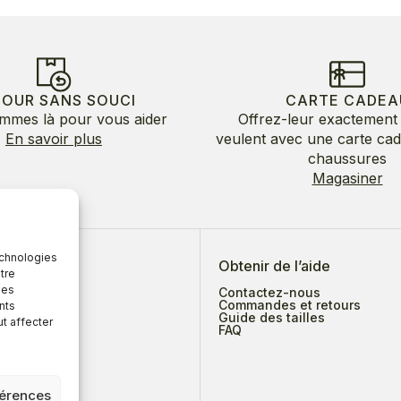
TOUR SANS SOUCI
CARTE CADEA
mmes là pour vous aider
Offrez-leur exactement 
En savoir plus
veulent avec une carte ca
chaussures
Magasiner
echnologies
 de nous
Obtenir de l’aide
tre
des
Contactez-nous
Commandes et retours
nts
Guide des tailles
ut affecter
ges
FAQ
férences