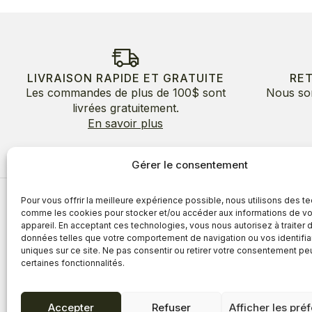
LIVRAISON RAPIDE ET GRATUITE
RE
Les commandes de plus de 100$ sont
Nous so
livrées gratuitement.
En savoir plus
Gérer le consentement
Pour vous offrir la meilleure expérience possible, nous utilisons des t
À propos
comme les cookies pour stocker et/ou accéder aux informations de vo
appareil. En acceptant ces technologies, vous nous autorisez à traiter 
À propos
Avantages
données telles que votre comportement de navigation ou vos identifia
Blogue
uniques sur ce site. Ne pas consentir ou retirer votre consentement pe
Témoigna
certaines fonctionnalités.
Accepter
Refuser
Afficher les pré