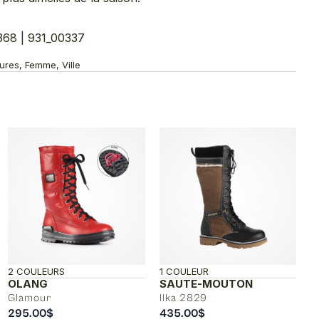
368 | 931_00337
ures, Femme, Ville
2 COULEURS
1 COULEUR
OLANG
SAUTE-MOUTON
Glamour
Ilka 2829
295.00
$
435.00
$