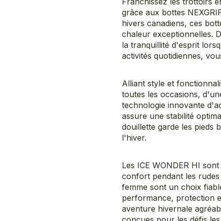
Franchissez les trottoirs 
grâce aux bottes NEXGRI
hivers canadiens, ces bot
chaleur exceptionnelles. 
la tranquillité d'esprit lo
activités quotidiennes, vo
Alliant style et fonctionn
toutes les occasions, d'u
technologie innovante d'
assure une stabilité optima
douillette garde les pieds 
l'hiver.
Les ICE WONDER HI sont con
confort pendant les rude
femme sont un choix fiable
performance, protection e
aventure hivernale agréab
conçues pour les défis les p