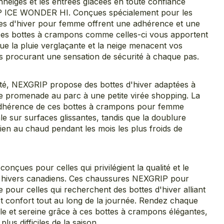
enneigés et les entrées glacées en toute confiance
P ICE WONDER HI. Conçues spécialement pour les
tes d'hiver pour femme offrent une adhérence et une
Des bottes à crampons comme celles-ci vous apportent
rsque la pluie verglaçante et la neige menacent vos
us procurant une sensation de sécurité à chaque pas.
alité, NEXGRIP propose des bottes d'hiver adaptées à
ne promenade au parc à une petite virée shopping. La
adhérence de ces bottes à crampons pour femme
le sur surfaces glissantes, tandis que la doublure
bien au chaud pendant les mois les plus froids de
çues pour celles qui privilégient la qualité et le
s hivers canadiens. Ces chaussures NEXGRIP pour
 pour celles qui recherchent des bottes d'hiver alliant
t confort tout au long de la journée. Rendez chaque
le et sereine grâce à ces bottes à crampons élégantes,
lus difficiles de la saison.