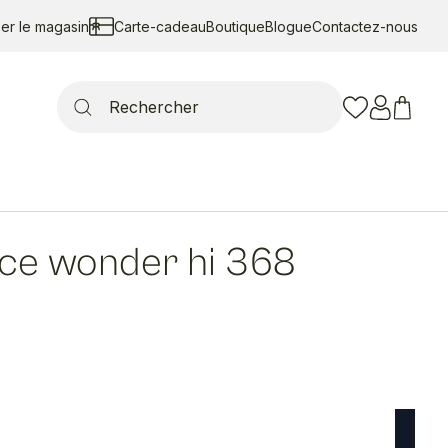
ser le magasin
Carte-cadeau
Boutique
Blogue
Contactez-nous
Search
for:
Ice wonder hi 368