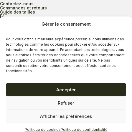
Contactez-nous
Commandes et retours
Guide des tailles
FAQ
Gérer le consentement
Heures d’ouverture
Pour vous offrir la meilleure expérience possible, nous utilisons des
technologies comme les cookies pour stocker et/ou accéder aux
informations de votre appareil. En acceptant ces technologies, vous
Lundi au mercredi
9h00 à 17h30
nous autorisez à traiter des données telles que votre comportement
Jeudi
9h00 à 20h00
de navigation ou vos identifiants uniques sur ce site. Ne pas
consentir ou retirer votre consentement peut affecter certaines
Vendredi
9h00 à 18h00
fonctionnalités.
Samedi
9h00 à 17h00
Dimanche
11h00 à 16h30
Accepter
Refuser
Politique de confidentialité
Politique de cookies
Afficher les préférences
Termes et conditions
Copyright © 2026 - Savard Chaussures
Politique de cookies
Politique de confidentialité
Réalisation Zonart Communications