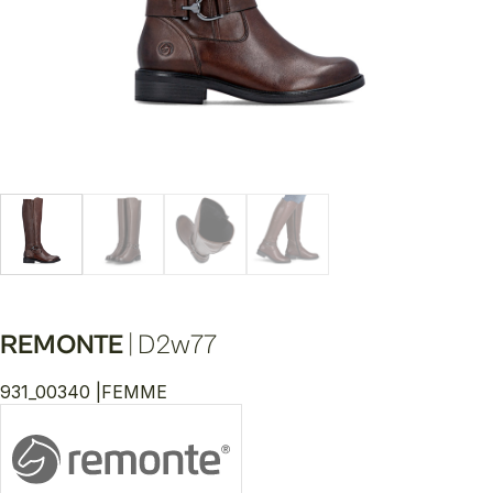
REMONTE
|
D2w77
931_00340 |
FEMME