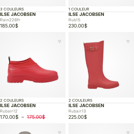
3 COULEURS
1 COULEUR
ILSE JACOBSEN
ILSE JACOBSEN
Rain228fr
Rub15
185.00
$
230.00
$
♥︎
♥︎
2 COULEURS
2 COULEURS
ILSE JACOBSEN
ILSE JACOBSEN
Rubair12
Rubair13
Plage
170.00
$
–
175.00
$
225.00
$
de
prix :
♥︎
♥︎