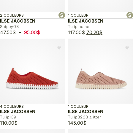
2 COULEURS
1 COULEUR
ILSE JACOBSEN
ILSE JACOBSEN
Snippy03
Tulip home
Plage
Le
Le
47.50
$
–
95.00
$
117.00
$
70.20
$
de
prix
prix
prix :
initial
actuel
♥︎
♥︎
47.50$
était :
est :
à
117.00$.
70.20$.
95.00$
4 COULEURS
1 COULEUR
ILSE JACOBSEN
ILSE JACOBSEN
Tulip139
Tulip3223 glitter
110.00
$
145.00
$