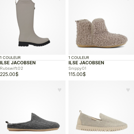
170.00$
à
175.00$
1 COULEUR
1 COULEUR
ILSE JACOBSEN
ILSE JACOBSEN
Rubswift02
Snippy01
225.00
$
115.00
$
♥︎
♥︎