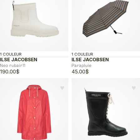
à
295.00$
1 COULEUR
1 COULEUR
ILSE JACOBSEN
ILSE JACOBSEN
Neo rubair11
Parapluie
190.00
$
45.00
$
♥︎
♥︎