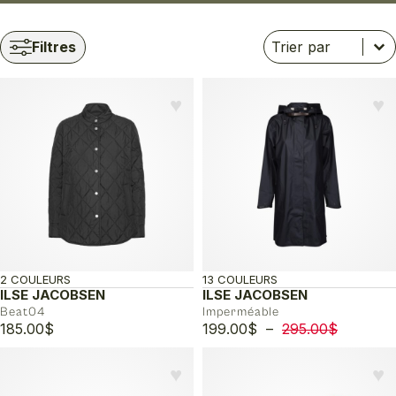
Trier
Trier le contenu
Trier le contenu
Filtres
♥︎
♥︎
2 COULEURS
13 COULEURS
ILSE JACOBSEN
ILSE JACOBSEN
Beat04
Imperméable
Plage
185.00
$
199.00
$
–
295.00
$
de
prix :
♥︎
♥︎
199.00$