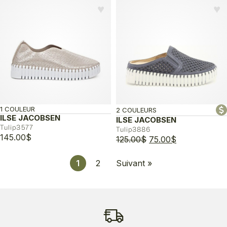
♥︎
♥︎
1 COULEUR
2 COULEURS
ILSE JACOBSEN
ILSE JACOBSEN
Tulip3577
Tulip3886
145.00
$
Le
Le
125.00
$
75.00
$
prix
prix
initial
actuel
1
2
Suivant »
était :
est :
125.00$.
75.00$.