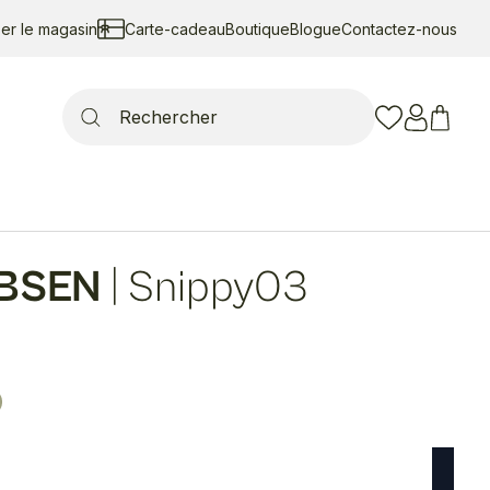
ser le magasin
Carte-cadeau
Boutique
Blogue
Contactez-nous
Search
for:
OBSEN
|
Snippy03