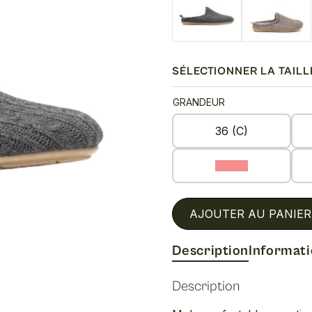
47.50$
à
95.00$
SÉLECTIONNER LA TAILL
GRANDEUR
36 (C)
39 (C)
AJOUTER AU PANIER
Description
Informat
Description