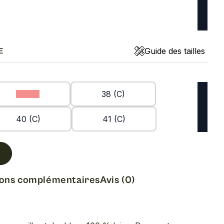
Guide des tailles
E
37 (C)
38 (C)
40 (C)
41 (C)
ions complémentaires
Avis (0)