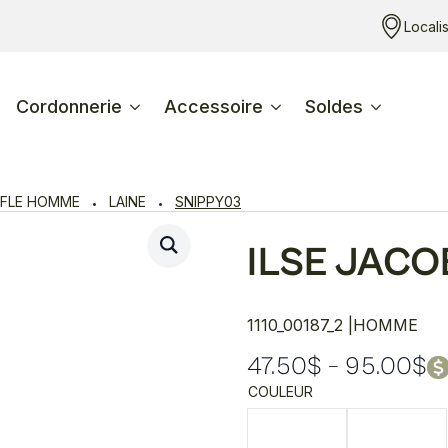
Locali
Cordonnerie
Accessoire
Soldes
FLE HOMME
LAINE
SNIPPY03
ILSE JAC
1110_00187_2 |
HOMME
47.50
$
–
95.00
$
Plage
COULEUR
de
prix :