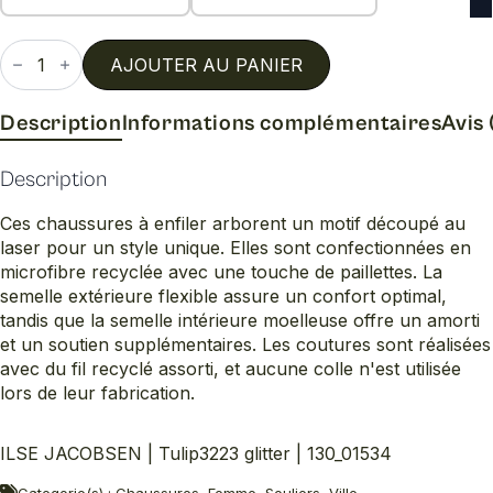
quantité
de
AJOUTER AU PANIER
Tulip3223
glitter
Description
Informations complémentaires
Avis 
Description
Ces chaussures à enfiler arborent un motif découpé au
laser pour un style unique. Elles sont confectionnées en
microfibre recyclée avec une touche de paillettes. La
semelle extérieure flexible assure un confort optimal,
tandis que la semelle intérieure moelleuse offre un amorti
et un soutien supplémentaires. Les coutures sont réalisées
avec du fil recyclé assorti, et aucune colle n'est utilisée
lors de leur fabrication.
ILSE JACOBSEN | Tulip3223 glitter | 130_01534
Categorie(s) : Chaussures, Femme, Souliers, Ville