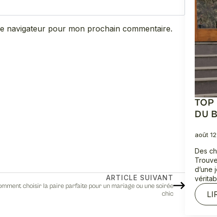
 le navigateur pour mon prochain commentaire.
TOP
DU 
août 1
Des ch
Trouve
d’une 
ARTICLE SUIVANT
vérita
mment choisir la paire parfaite pour un mariage ou une soirée
LI
chic