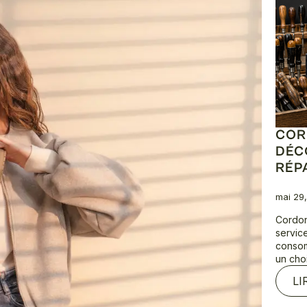
COR
DÉC
RÉP
mai 29
Cordon
service
consom
un cho
LI