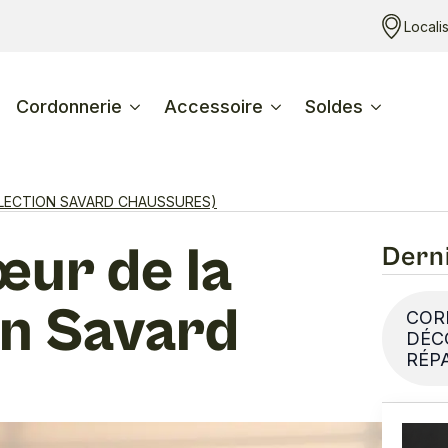
Locali
Cordonnerie
Accessoire
Soldes
ÉLECTION SAVARD CHAUSSURES)
œur de la
Derni
on Savard
COR
DÉC
RÉP