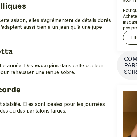
août 1
lliques
Pourqu
Achete
tte saison, elles s’agrémentent de détails dorés
magasi
’adaptent aussi bien à un jean qu’à une jupe
pas pr
LI
otta
COM
PAR
ette année. Des
escarpins
dans cette couleur
SOIR
 pour rehausser une tenue sobre.
 corde
 stabilité. Elles sont idéales pour les journées
ides ou des pantalons larges.