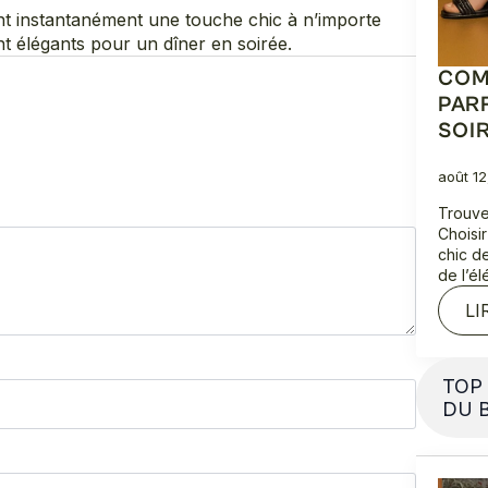
tent instantanément une touche chic à n’importe
nt élégants pour un dîner en soirée.
COM
PAR
SOI
août 1
Trouve
Choisi
chic d
de l’é
LI
TOP
DU 