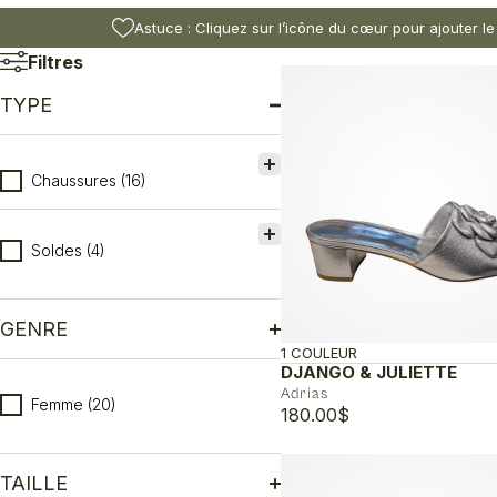
Astuce : Cliquez sur l’icône du cœur pour ajouter le
Filtres
TYPE
Type
Chaussures
(16)
Soldes
(4)
GENRE
1 COULEUR
DJANGO & JULIETTE
Genre
Adrias
Femme
(20)
180.00
$
TAILLE