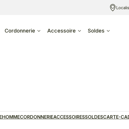
Locali
Cordonnerie
Accessoire
Soldes
E
HOMME
CORDONNERIE
ACCESSOIRES
SOLDES
CARTE-CA