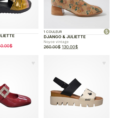
1 COULEUR
LIETTE
DJANGO & JULIETTE
Noyce vintage
Plage
80.00
$
Le
Le
260.00
$
130.00
$
de
prix
prix
prix :
initial
actuel
♥︎
♥︎
175.00$
était :
est :
à
260.00$.
130.00$.
180.00$