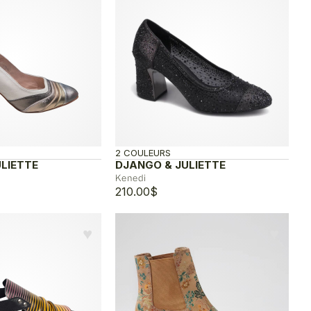
215.00$.
107.50$.
2 COULEURS
LIETTE
DJANGO & JULIETTE
Kenedi
210.00
$
♥︎
♥︎