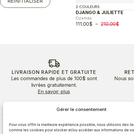
RÉINITIALISER
2 COULEURS
DJANGO & JULIETTE
Ozamas
Plage
111.00
$
–
210.00
$
de
prix :
111.00
à
210.0
LIVRAISON RAPIDE ET GRATUITE
RE
Les commandes de plus de 100$ sont
Nous so
livrées gratuitement.
En savoir plus
Gérer le consentement
Pour vous offrir la meilleure expérience possible, nous utilisons des t
À propos
comme les cookies pour stocker et/ou accéder aux informations de vo