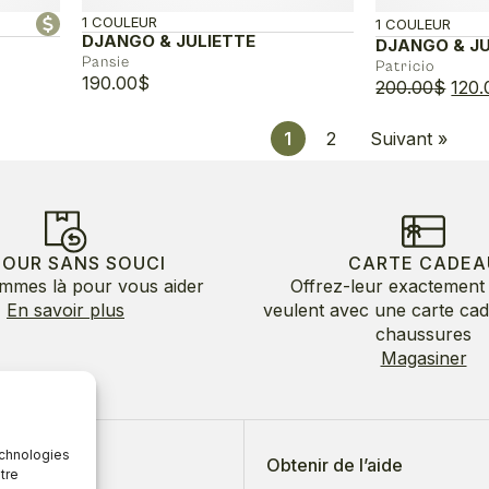
1 COULEUR
1 COULEUR
DJANGO & JULIETTE
DJANGO & JU
Pansie
Patricio
190.00
$
Le
200.00
$
120.
prix
initia
1
2
Suivant »
$
était 
200.
0$
TOUR SANS SOUCI
CARTE CADEA
mmes là pour vous aider
Offrez-leur exactement 
En savoir plus
veulent avec une carte ca
chaussures
Magasiner
echnologies
 de nous
Obtenir de l’aide
tre