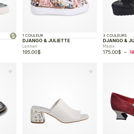
1 COULEUR
3 COULEURS
DJANGO & JULIETTE
DJANGO & JU
Leithah
Madis
195.00
$
175.00
$
–
1
♥︎
♥︎
$