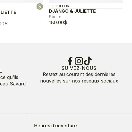
1 COULEUR
DJANGO & JULIETTE
LIETTE
Runar
180.00
$
Le
00
$
prix
l
actuel
:
est :
00$.
120.00$.
SUIVEZ-NOUS
U
Restez au courant des dernières
ce qu’ils
nouvelles sur nos réseaux sociaux
deau Savard
Heures d’ouverture