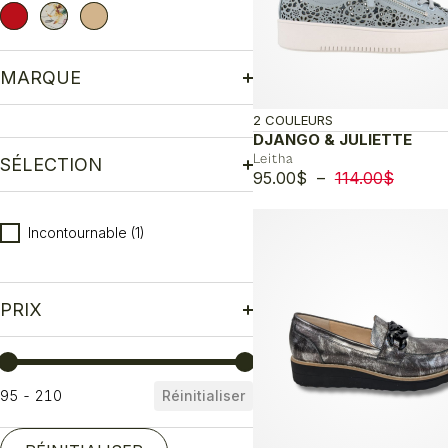
MARQUE
2 COULEURS
DJANGO & JULIETTE
Leitha
SÉLECTION
Plage
95.00
$
–
114.00
$
de
Sélection
prix :
Incontournable
(1)
95.00$
à
114.00
PRIX
Prix
95 - 210
Réinitialiser