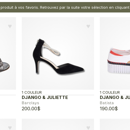
 produit à vos favoris. Retrouvez par la suite votre sélection en cliqua
♥︎
♥︎
1 COULEUR
1 COULEUR
DJANGO & JULIETTE
DJANGO & JU
Barclays
Batista
200.00
$
190.00
$
♥︎
♥︎