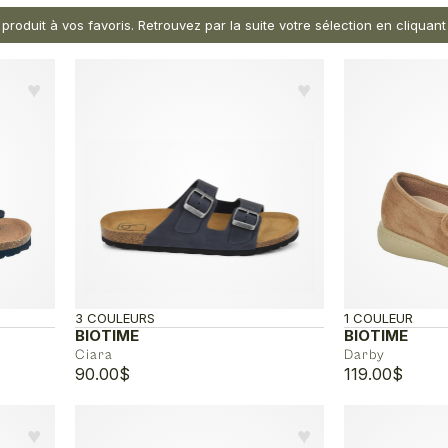
 produit à vos favoris. Retrouvez par la suite votre sélection en cliqua
♥︎
♥︎
3 COULEURS
1 COULEUR
BIOTIME
BIOTIME
Ciara
Darby
90.00
$
119.00
$
♥︎
♥︎