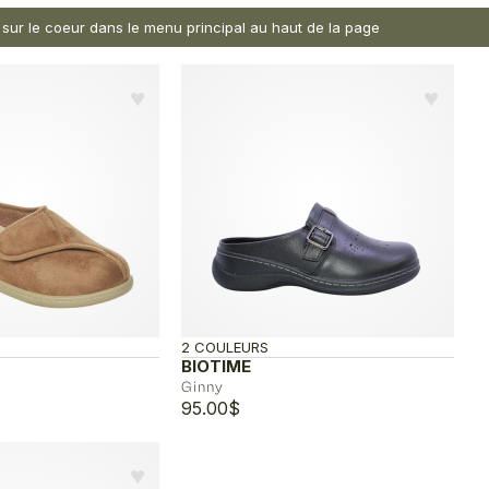
nt sur le coeur dans le menu principal au haut de la page
♥︎
♥︎
2 COULEURS
BIOTIME
Ginny
95.00
$
♥︎