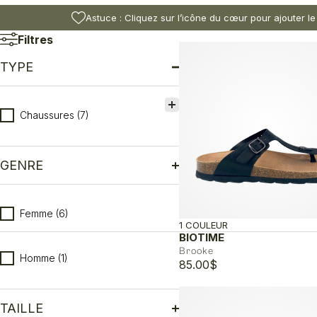
Astuce : Cliquez sur l’icône du cœur pour ajouter le
Filtres
TYPE
Type
Chaussures
(7)
GENRE
Genre
Femme
(6)
1 COULEUR
BIOTIME
Brooke
Homme
(1)
85.00
$
TAILLE