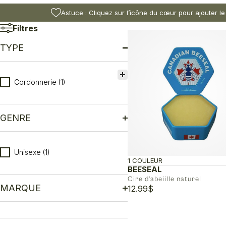
Astuce : Cliquez sur l’icône du cœur pour ajouter le
Filtres
TYPE
Type
Cordonnerie
(1)
GENRE
Genre
Unisexe
(1)
1 COULEUR
BEESEAL
Cire d'abeiille naturel
MARQUE
12.99
$