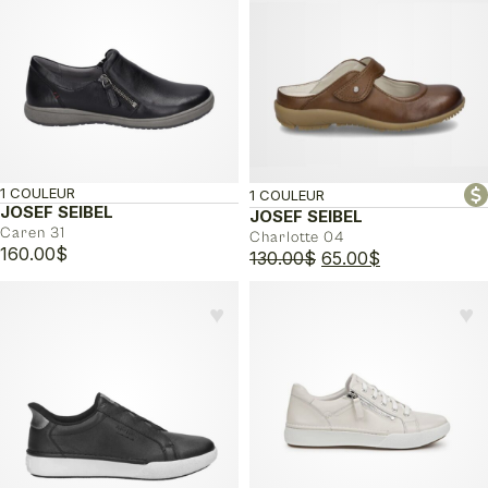
155.00$.
77.50$.
1 COULEUR
1 COULEUR
JOSEF SEIBEL
JOSEF SEIBEL
Caren 31
Charlotte 04
160.00
$
Le
Le
130.00
$
65.00
$
prix
prix
initial
actuel
♥︎
♥︎
était :
est :
130.00$.
65.00$.