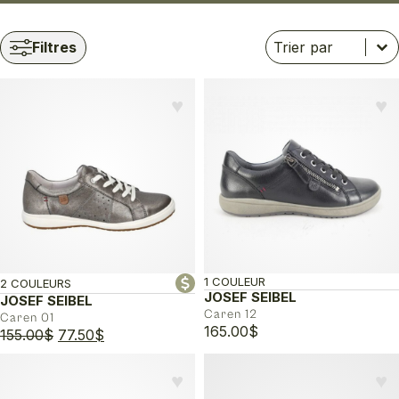
Trier
Trier le contenu
Trier le contenu
Filtres
♥︎
♥︎
1 COULEUR
2 COULEURS
JOSEF SEIBEL
JOSEF SEIBEL
Caren 12
Caren 01
165.00
$
Le
Le
155.00
$
77.50
$
prix
prix
initial
actuel
♥︎
♥︎
était :
est :