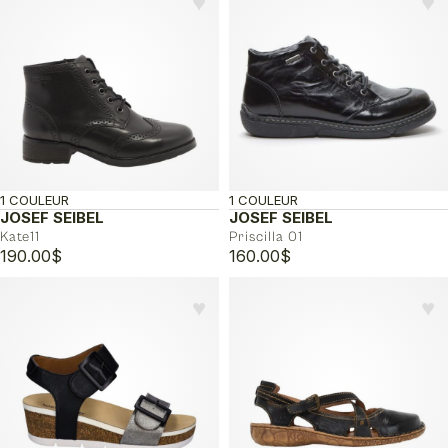
♥︎
♥︎
1 COULEUR
1 COULEUR
JOSEF SEIBEL
JOSEF SEIBEL
Kate11
Priscilla 01
190.00
$
160.00
$
♥︎
♥︎