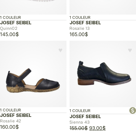
1 COULEUR
1 COULEUR
JOSEF SEIBEL
JOSEF SEIBEL
Quinn02
Rosalie 13
145.00
$
165.00
$
♥︎
♥︎
1 COULEUR
1 COULEUR
JOSEF SEIBEL
JOSEF SEIBEL
Rosalie 42
Sienna 43
160.00
$
Le
Le
155.00
$
93.00
$
prix
prix