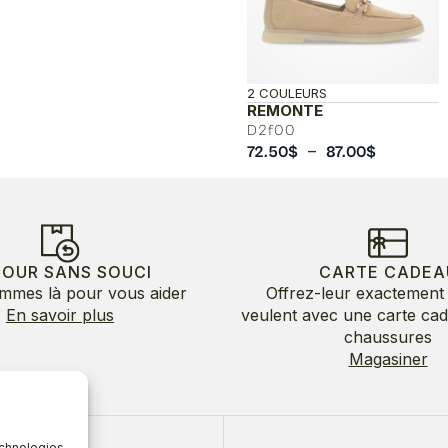
2 COULEURS
REMONTE
D2f00
Plage
–
72.50
$
87.00
$
de
prix :
72.50$
à
87.00$
TOUR SANS SOUCI
CARTE CADEA
mmes là pour vous aider
Offrez-leur exactement 
En savoir plus
veulent avec une carte ca
chaussures
Magasiner
echnologies