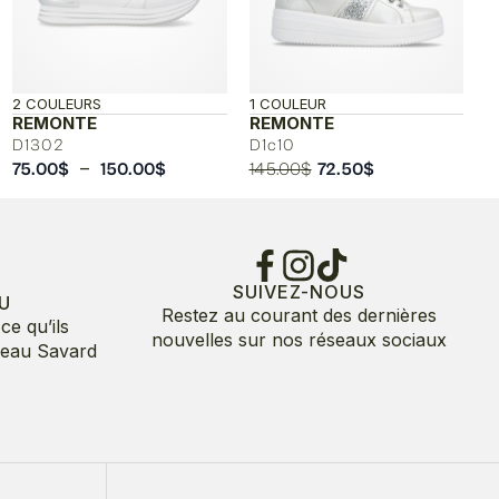
2 COULEURS
1 COULEUR
REMONTE
REMONTE
D1302
D1c10
Plage
Le
Le
–
75.00
$
150.00
$
145.00
$
72.50
$
de
prix
prix
prix :
initial
actuel
75.00$
était :
est :
à
145.00$.
72.50$.
150.00$
SUIVEZ-NOUS
U
Restez au courant des dernières
ce qu’ils
nouvelles sur nos réseaux sociaux
deau Savard