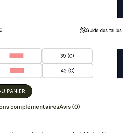
Guide des tailles
E
38 (C)
39 (C)
41 (C)
42 (C)
AU PANIER
ions complémentaires
Avis (0)