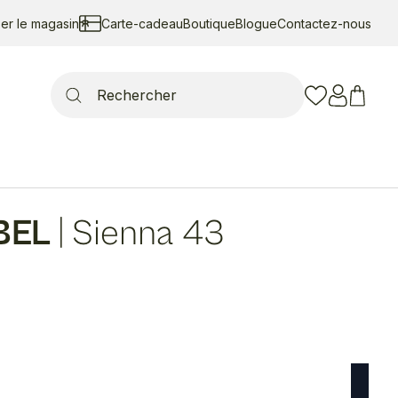
ser le magasin
Carte-cadeau
Boutique
Blogue
Contactez-nous
Search
for:
BEL
|
Sienna 43