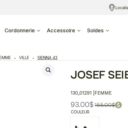
Locali
Cordonnerie
Accessoire
Soldes
FEMME
VILLE
SIENNA 43
JOSEF SEI
130_01291 |
FEMME
93.00
$
155.00
$
Le
Le
COULEUR
prix
prix
initial
actuel