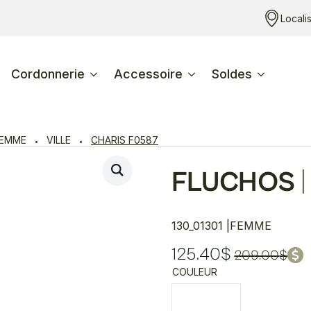
Locali
Cordonnerie
Accessoire
Soldes
FEMME
VILLE
CHARIS F0587
FLUCHOS
|
130_01301 |
FEMME
125.40
$
209.00
$
Le
Le
COULEUR
prix
prix
initial
actuel