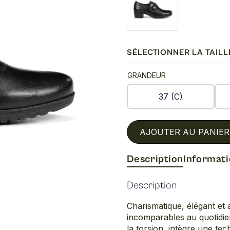
était :
est :
209.00$.
125.40$.
SÉLECTIONNER LA TAILL
GRANDEUR
37 (C)
AJOUTER AU PANIER
Description
Informat
Description
Charismatique, élégant et 
incomparables au quotidien.
la torsion, intègre une te