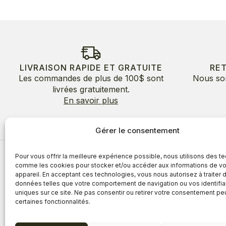
LIVRAISON RAPIDE ET GRATUITE
RE
Les commandes de plus de 100$ sont
Nous so
livrées gratuitement.
En savoir plus
Gérer le consentement
Pour vous offrir la meilleure expérience possible, nous utilisons des t
À propos
comme les cookies pour stocker et/ou accéder aux informations de vo
appareil. En acceptant ces technologies, vous nous autorisez à traiter 
À propos
Avantages
données telles que votre comportement de navigation ou vos identifia
Blogue
uniques sur ce site. Ne pas consentir ou retirer votre consentement pe
Témoigna
certaines fonctionnalités.