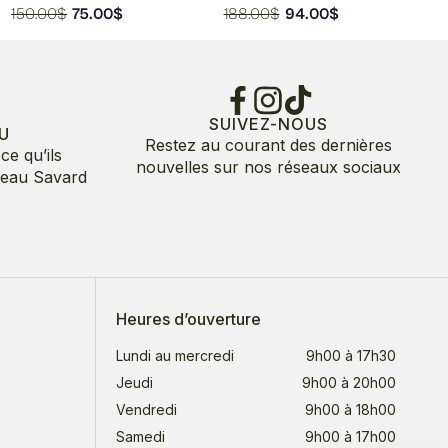
Le
Le
Le
Le
150.00
$
75.00
$
188.00
$
94.00
$
prix
prix
prix
prix
initial
actuel
initial
actuel
était :
est :
était :
est :
150.00$.
75.00$.
188.00$.
94.00$.
SUIVEZ-NOUS
U
Restez au courant des dernières
ce qu’ils
nouvelles sur nos réseaux sociaux
deau Savard
Heures d’ouverture
Lundi au mercredi
9h00 à 17h30
Jeudi
9h00 à 20h00
Vendredi
9h00 à 18h00
Samedi
9h00 à 17h00