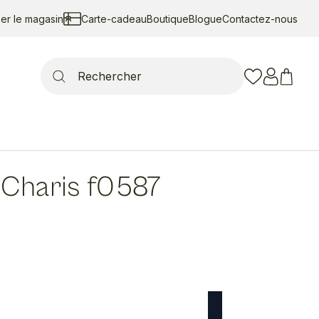
ser le magasin
Carte-cadeau
Boutique
Blogue
Contactez-nous
Search
for:
Charis f0587