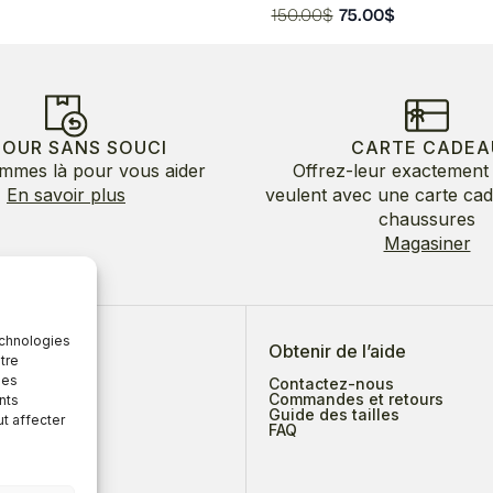
Le
Le
150.00
$
75.00
$
prix
prix
initial
actuel
était :
est :
150.00$.
75.00$.
TOUR SANS SOUCI
CARTE CADEA
mmes là pour vous aider
Offrez-leur exactement 
En savoir plus
veulent avec une carte ca
chaussures
Magasiner
echnologies
 de nous
Obtenir de l’aide
tre
des
Contactez-nous
Commandes et retours
nts
Guide des tailles
ut affecter
ges
FAQ