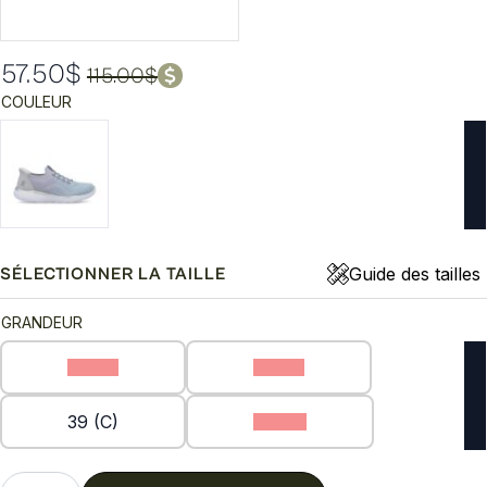
57.50
$
115.00
$
Le
Le
COULEUR
prix
prix
initial
actuel
était :
est :
115.00$.
57.50$.
Guide des tailles
SÉLECTIONNER LA TAILLE
GRANDEUR
36 (C)
37 (C)
39 (C)
40 (C)
quantité