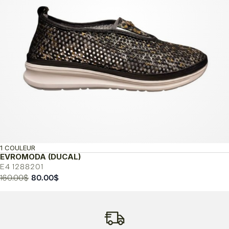
1 COULEUR
EVROMODA (DUCAL)
E4 1288201
Le
Le
160.00
$
80.00
$
prix
prix
initial
actuel
était :
est :
160.00$.
80.00$.