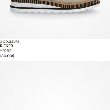
3 COULEURS
RIEKER
V7955
130.00
$