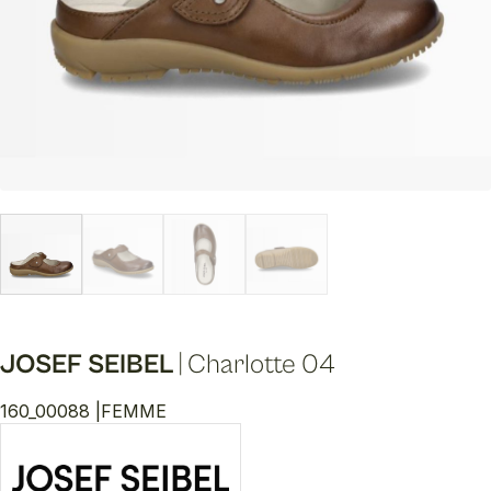
JOSEF SEIBEL
|
Charlotte 04
160_00088 |
FEMME