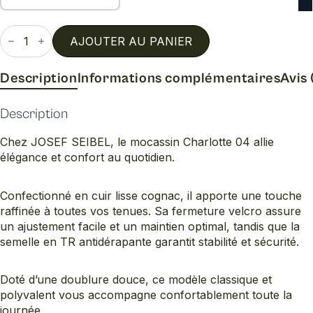
quantité
de
AJOUTER AU PANIER
Charlotte
04
Description
Informations complémentaires
Avis 
Description
Chez JOSEF SEIBEL, le mocassin Charlotte 04 allie
élégance et confort au quotidien.
Confectionné en cuir lisse cognac, il apporte une touche
raffinée à toutes vos tenues. Sa fermeture velcro assure
un ajustement facile et un maintien optimal, tandis que la
semelle en TR antidérapante garantit stabilité et sécurité.
Doté d’une doublure douce, ce modèle classique et
polyvalent vous accompagne confortablement toute la
journée.