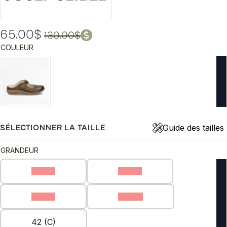
65.00
$
130.00
$
Le
Le
COULEUR
prix
prix
initial
actuel
était :
est :
130.00$.
65.00$.
Guide des tailles
SÉLECTIONNER LA TAILLE
GRANDEUR
36 (C)
37 (C)
39 (C)
40 (C)
42 (C)