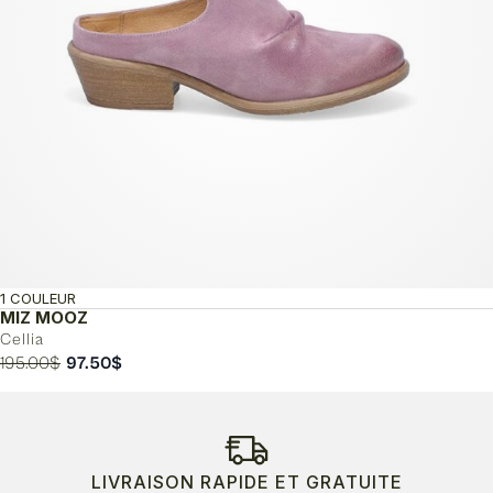
1 COULEUR
MIZ MOOZ
Cellia
Le
Le
195.00
$
97.50
$
prix
prix
initial
actuel
était :
est :
195.00$.
97.50$.
LIVRAISON RAPIDE ET GRATUITE