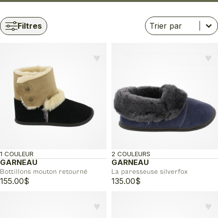
Trier
Trier le contenu
Trier le contenu
Filtres
♥︎
♥︎
1 COULEUR
2 COULEURS
GARNEAU
GARNEAU
Bottillons mouton retourné
La paresseuse silverfox
155.00
$
135.00
$
♥︎
♥︎