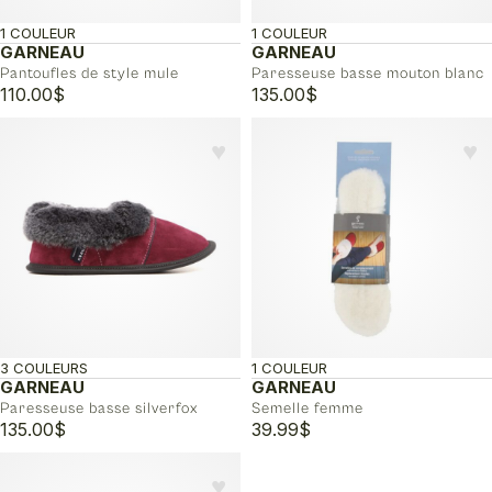
1 COULEUR
1 COULEUR
GARNEAU
GARNEAU
Pantoufles de style mule
Paresseuse basse mouton blanc
110.00
$
135.00
$
♥︎
♥︎
3 COULEURS
1 COULEUR
GARNEAU
GARNEAU
Paresseuse basse silverfox
Semelle femme
135.00
$
39.99
$
♥︎