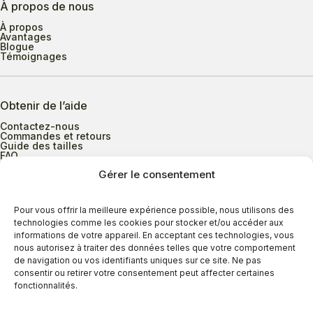
À propos de nous
À propos
Avantages
Blogue
Témoignages
Obtenir de l’aide
Contactez-nous
Commandes et retours
Guide des tailles
FAQ
Gérer le consentement
Heures d’ouverture
Pour vous offrir la meilleure expérience possible, nous utilisons des
technologies comme les cookies pour stocker et/ou accéder aux
informations de votre appareil. En acceptant ces technologies, vous
Lundi au mercredi
9h00 à 17h30
nous autorisez à traiter des données telles que votre comportement
Jeudi
9h00 à 20h00
de navigation ou vos identifiants uniques sur ce site. Ne pas
consentir ou retirer votre consentement peut affecter certaines
Vendredi
9h00 à 18h00
fonctionnalités.
Samedi
9h00 à 17h00
Dimanche
11h00 à 16h30