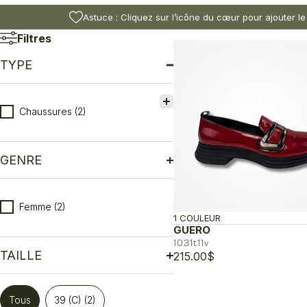
Astuce : Cliquez sur l’icône du cœur pour ajouter le
Filtres
TYPE
Type
Chaussures
(2)
GENRE
Genre
Femme
(2)
1 COULEUR
GUERO
1031t11v
TAILLE
215.00
$
Taille
Tous
39 (C)
(2)