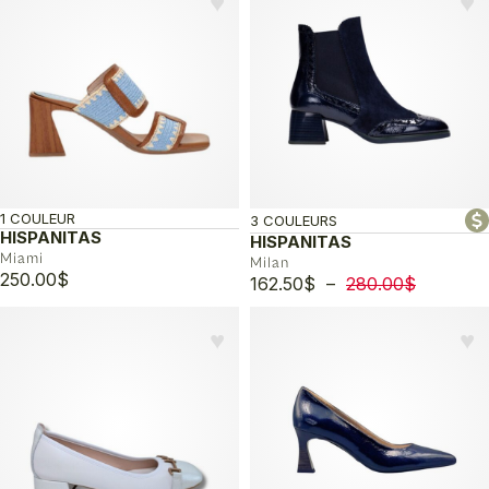
♥︎
♥︎
était :
est :
250.00$.
150.00$.
1 COULEUR
3 COULEURS
HISPANITAS
HISPANITAS
Miami
Milan
250.00
$
Plage
162.50
$
–
280.00
$
de
prix :
♥︎
♥︎
162.50$
à
280.00$