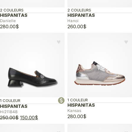
2 COULEURS
2 COULEURS
HISPANITAS
HISPANITAS
Danielle
Hanoi
280.00
$
260.00
$
♥︎
♥︎
1 COULEUR
1 COULEUR
HISPANITAS
HISPANITAS
Kansas
Hi211848
280.00
$
Le
Le
250.00
$
150.00
$
prix
prix
initial
actuel