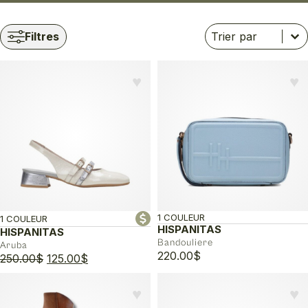
Trier
Trier le contenu
Trier le contenu
Filtres
♥︎
♥︎
1 COULEUR
1 COULEUR
HISPANITAS
HISPANITAS
Bandouliere
Aruba
220.00
$
Le
Le
250.00
$
125.00
$
prix
prix
initial
actuel
♥︎
♥︎
était :
est :