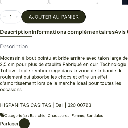
quantité
de
AJOUTER AU PANIER
Dali
Description
Informations complémentaires
Avis 
Description
Mocassin à bout pointu et bride arrière avec talon large de
2,5 cm pour plus de stabilité Fabriqué en cuir Technologie
Triflow : triple rembourrage dans la zone de la bande de
roulement qui absorbe les chocs et offre un effet
d'amortissement lors de la marche Idéal pour toutes les
occasions
HISPANITAS CASITAS | Dali | 320_00783
Categorie(s) : Bas chic, Chaussures, Femme, Sandales
Partager