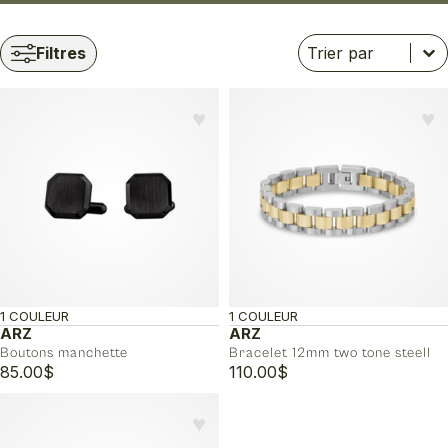
Trier
Trier le contenu
Trier le contenu
Filtres
♥︎
♥︎
1 COULEUR
1 COULEUR
ARZ
ARZ
Boutons manchette
Bracelet 12mm two tone steell
85.00
$
110.00
$
♥︎