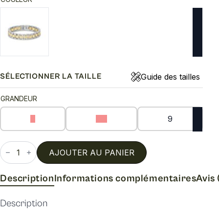
Guide des tailles
SÉLECTIONNER LA TAILLE
GRANDEUR
8
8.5
9
quantité
de
AJOUTER AU PANIER
Bracelet
12mm
two
Description
Informations complémentaires
Avis 
tone
steell
Description