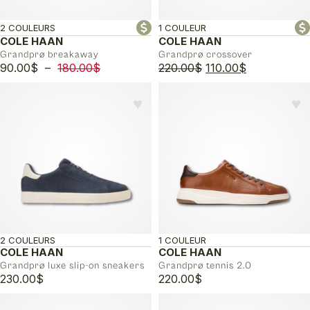
2 COULEURS
1 COULEUR
COLE HAAN
COLE HAAN
Grandprø breakaway
Grandprø crossover
Plage
Le
Le
90.00
$
–
180.00
$
220.00
$
110.00
$
de
prix
prix
prix :
initial
actuel
♥︎
♥︎
90.00$
était :
est :
à
220.00$.
110.00$.
180.00$
2 COULEURS
1 COULEUR
COLE HAAN
COLE HAAN
Grandprø luxe slip-on sneakers
Grandprø tennis 2.0
230.00
$
220.00
$