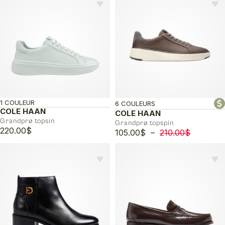
♥︎
♥︎
1 COULEUR
6 COULEURS
COLE HAAN
COLE HAAN
Grandprø topsin
Grandprø topspin
220.00
$
Plage
105.00
$
–
210.00
$
de
prix :
♥︎
♥︎
105.00$
à
210.00$