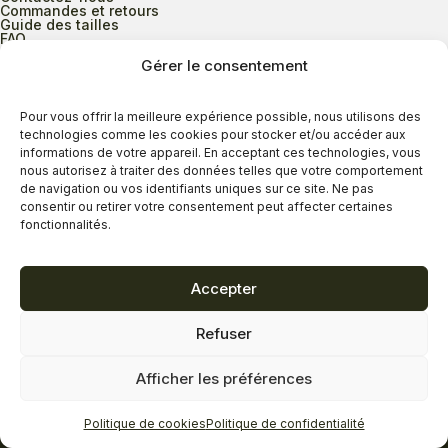
Commandes et retours
Guide des tailles
FAQ
Gérer le consentement
Heures d’ouverture
Pour vous offrir la meilleure expérience possible, nous utilisons des
technologies comme les cookies pour stocker et/ou accéder aux
informations de votre appareil. En acceptant ces technologies, vous
Lundi au mercredi
9h00 à 17h30
nous autorisez à traiter des données telles que votre comportement
Jeudi
9h00 à 20h00
de navigation ou vos identifiants uniques sur ce site. Ne pas
consentir ou retirer votre consentement peut affecter certaines
Vendredi
9h00 à 18h00
fonctionnalités.
Samedi
9h00 à 17h00
Dimanche
11h00 à 16h30
Accepter
Refuser
Politique de confidentialité
Politique de cookies
Afficher les préférences
Termes et conditions
Copyright © 2026 - Savard Chaussures
Politique de cookies
Politique de confidentialité
Réalisation Zonart Communications