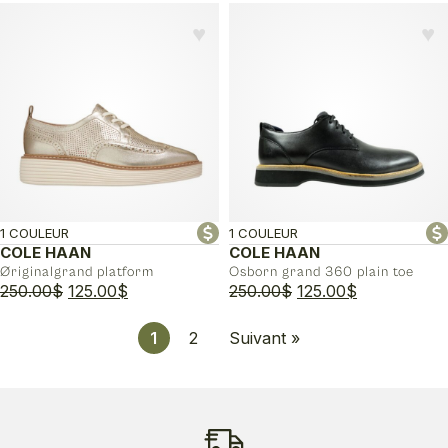
prix
prix
initial
actuel
♥︎
♥︎
était :
est :
190.00$.
95.00$.
1 COULEUR
1 COULEUR
COLE HAAN
COLE HAAN
Øriginalgrand platform
Osborn grand 360 plain toe
Le
Le
Le
Le
250.00
$
125.00
$
250.00
$
125.00
$
prix
prix
prix
prix
initial
actuel
initial
actuel
1
2
Suivant »
était :
est :
était :
est :
250.00$.
125.00$.
250.00$.
125.00$.