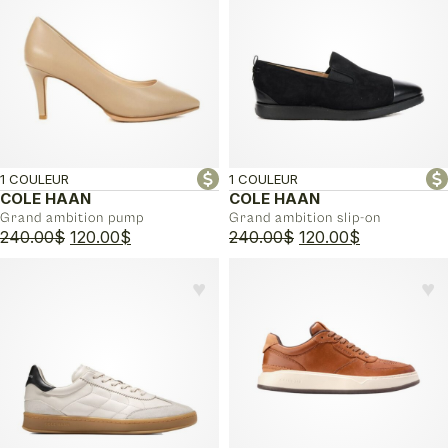
170.00$.
85.00$.
1 COULEUR
1 COULEUR
COLE HAAN
COLE HAAN
Grand ambition pump
Grand ambition slip-on
Le
Le
Le
Le
240.00
$
120.00
$
240.00
$
120.00
$
prix
prix
prix
prix
initial
actuel
initial
actuel
♥︎
♥︎
était :
est :
était :
est :
240.00$.
120.00$.
240.00$.
120.00$.