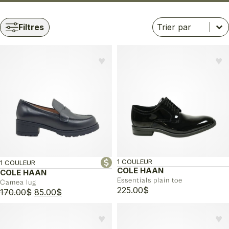
Trier
Trier le contenu
Trier le contenu
Filtres
♥︎
♥︎
1 COULEUR
1 COULEUR
COLE HAAN
COLE HAAN
Essentials plain toe
Camea lug
225.00
$
Le
Le
170.00
$
85.00
$
prix
prix
initial
actuel
♥︎
♥︎
était :
est :