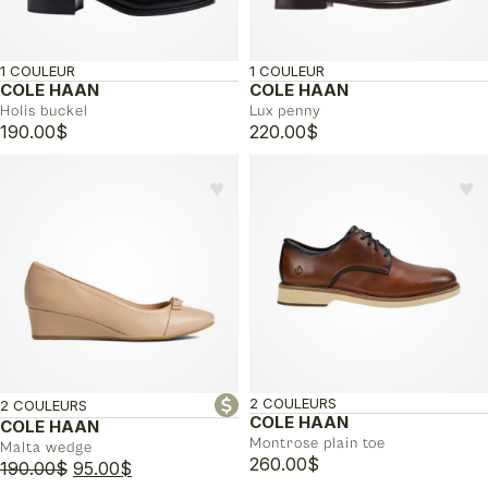
1 COULEUR
1 COULEUR
COLE HAAN
COLE HAAN
Holis buckel
Lux penny
190.00
$
220.00
$
♥︎
♥︎
2 COULEURS
2 COULEURS
COLE HAAN
COLE HAAN
Montrose plain toe
Malta wedge
260.00
$
Le
Le
190.00
$
95.00
$