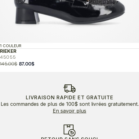
1 COULEUR
RIEKER
45055
Le
Le
145.00
$
87.00
$
prix
prix
initial
actuel
était :
est :
145.00$.
87.00$.
LIVRAISON RAPIDE ET GRATUITE
Les commandes de plus de 100$ sont livrées gratuitement.
En savoir plus