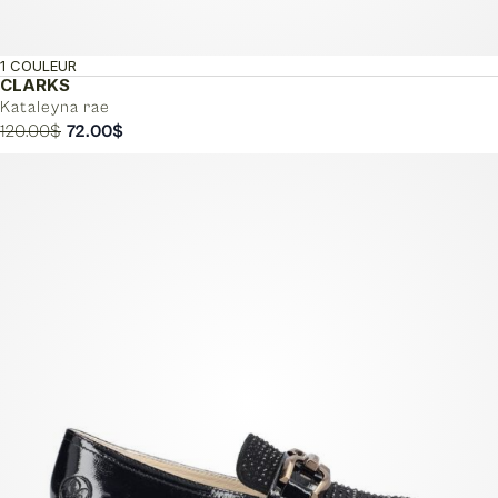
1 COULEUR
CLARKS
Kataleyna rae
Le
Le
120.00
$
72.00
$
prix
prix
initial
actuel
était :
est :
120.00$.
72.00$.