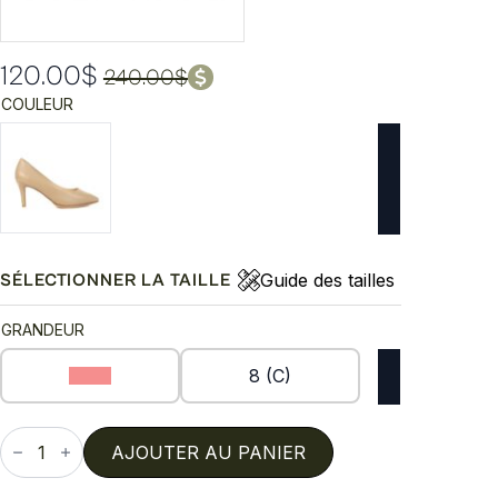
120.00
$
240.00
$
Le
Le
COULEUR
prix
prix
initial
actuel
était :
est :
240.00$.
120.00$.
Guide des tailles
SÉLECTIONNER LA TAILLE
GRANDEUR
7 (C)
8 (C)
quantité
de
AJOUTER AU PANIER
Grand
ambition