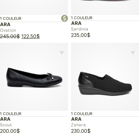
1 COULEUR
1 COULEUR
ARA
ARA
Sardinia
Ovation
235.00
$
Le
Le
245.00
$
122.50
$
prix
prix
initial
actuel
♥︎
♥︎
était :
est :
245.00$.
122.50$.
1 COULEUR
1 COULEUR
ARA
ARA
Scout
Zahara
200.00
$
230.00
$