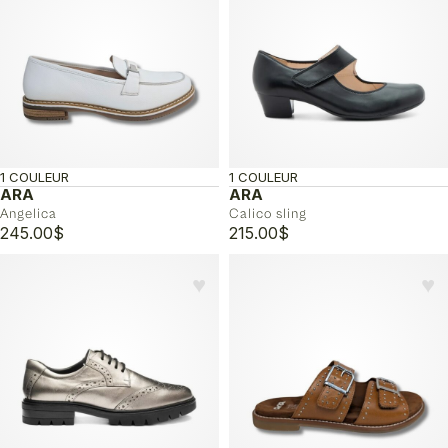
215.00$.
129.00$.
à
225.00$
1 COULEUR
1 COULEUR
ARA
ARA
Angelica
Calico sling
245.00
$
215.00
$
♥︎
♥︎