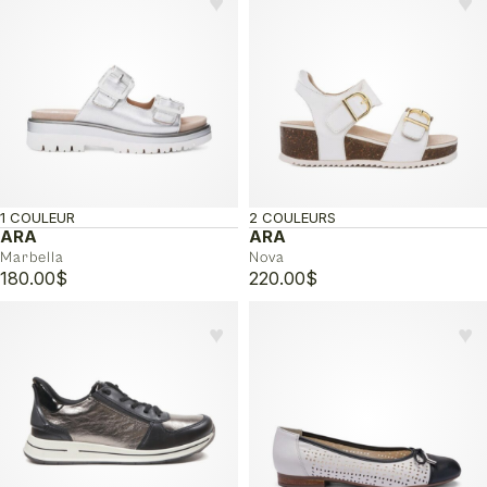
♥︎
♥︎
était :
est :
215.00$.
107.50$.
1 COULEUR
2 COULEURS
ARA
ARA
Marbella
Nova
180.00
$
220.00
$
♥︎
♥︎