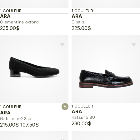
1 COULEUR
1 COULEUR
ARA
ARA
Clementine oxford
Elba-s
235.00
$
225.00
$
♥︎
♥︎
1 COULEUR
1 COULEUR
ARA
ARA
Katsura 80
Gabrielle-22sp
230.00
$
Le
Le
215.00
$
107.50
$
prix
prix
initial
actuel