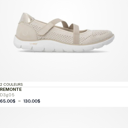
2 COULEURS
REMONTE
D3g05
Plage
–
65.00
$
130.00
$
de
prix :
65.00$
à