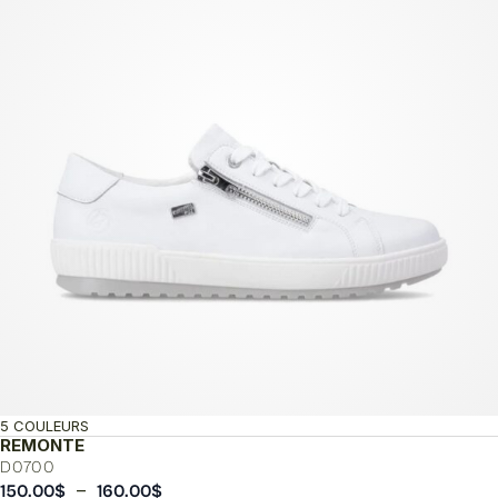
130.00$
5 COULEURS
REMONTE
D0700
Plage
–
150.00
$
160.00
$