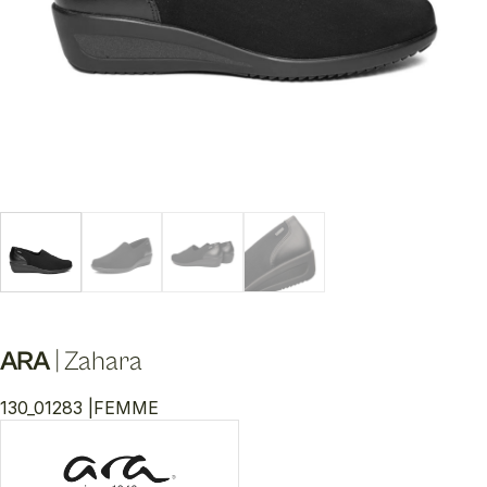
ARA
|
Zahara
130_01283 |
FEMME