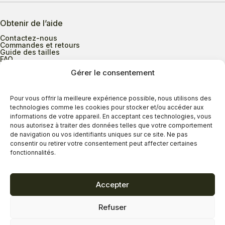
Obtenir de l’aide
Contactez-nous
Commandes et retours
Guide des tailles
FAQ
Gérer le consentement
Heures d’ouverture
Pour vous offrir la meilleure expérience possible, nous utilisons des
technologies comme les cookies pour stocker et/ou accéder aux
informations de votre appareil. En acceptant ces technologies, vous
Lundi au mercredi
9h00 à 17h30
nous autorisez à traiter des données telles que votre comportement
Jeudi
9h00 à 20h00
de navigation ou vos identifiants uniques sur ce site. Ne pas
consentir ou retirer votre consentement peut affecter certaines
Vendredi
9h00 à 18h00
fonctionnalités.
Samedi
9h00 à 17h00
Dimanche
11h00 à 16h30
Accepter
Refuser
Politique de confidentialité
Politique de cookies