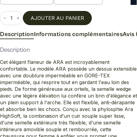
quantité
de
AJOUTER AU PANIER
Zahara
Description
Informations complémentaires
Avis 
Description
Cet élégant flaneur de ARA est incroyablement
confortable. Le modèle ARA possède un dessus extensible
avec une doublure imperméable en GORE-TEX
imperméable, qui resprire tout en gardant l'eau loin des
pieds. De forme généreuse aux orteils, la semelle wedge
avec une légère élévation lui confère un brin d'élégance et
un plein support à l'arche. Elle est flexible, anti-dérapante
et absorbe bien les chocs. Conçu avec la phylosphie Ara
HighSoft, la combinaison d'un cuir souple super lisse,
d'une semelle extérieure très flexible, d'une semelle
intérieure amovible souple et rembourrée, cette
chaussure pour femme à enfiler vous promet une