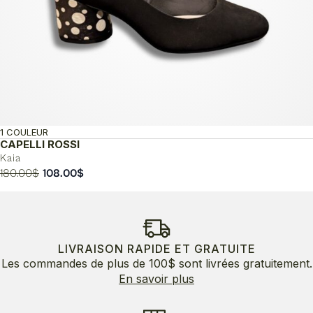
1 COULEUR
CAPELLI ROSSI
Kaia
Le
Le
180.00
$
108.00
$
prix
prix
initial
actuel
était :
est :
180.00$.
108.00$.
LIVRAISON RAPIDE ET GRATUITE
Les commandes de plus de 100$ sont livrées gratuitement.
En savoir plus