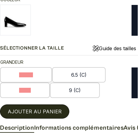
prix
prix
initial
actuel
était :
est :
215.00$.
129.00$.
Guide des tailles
SÉLECTIONNER LA TAILLE
GRANDEUR
10 (C)
6.5 (C)
7 (C)
9 (C)
AJOUTER AU PANIER
Description
Informations complémentaires
Avis 