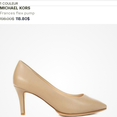
1 COULEUR
MICHAEL KORS
Frances flex pump
Le
Le
198.00
$
118.80
$
prix
prix
initial
actuel
était :
est :
198.00$.
118.80$.