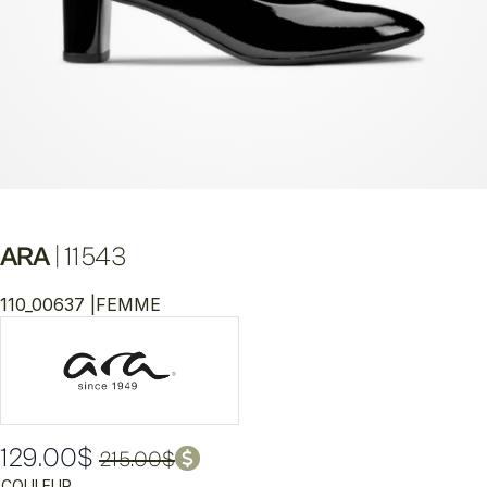
ARA
|
11543
110_00637 |
FEMME
129.00
$
215.00
$
Le
Le
COULEUR