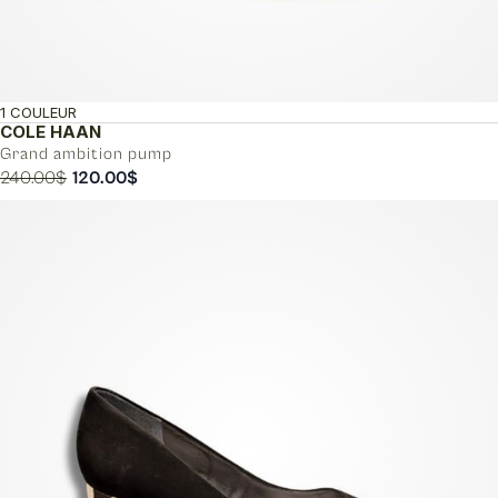
1 COULEUR
COLE HAAN
Grand ambition pump
Le
Le
240.00
$
120.00
$
prix
prix
initial
actuel
était :
est :
240.00$.
120.00$.