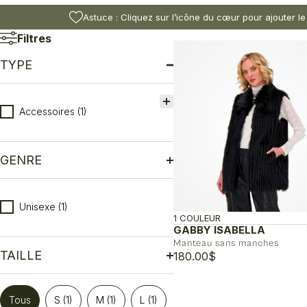
Astuce : Cliquez sur l’icône du cœur pour ajouter le
Filtres
TYPE
Type
Accessoires
(1)
GENRE
Genre
Unisexe
(1)
1 COULEUR
GABBY ISABELLA
Manteau sans manches
TAILLE
180.00
$
Taille
Tous
S
(1)
M
(1)
L
(1)