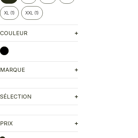
XL
(1)
XXL
(1)
COULEUR
Noir
(1)
Couleurs
MARQUE
SÉLECTION
PRIX