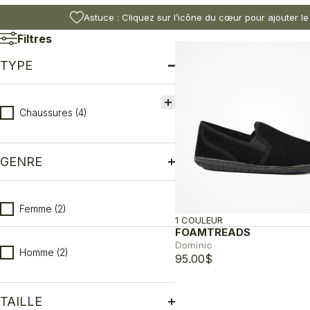
Astuce : Cliquez sur l’icône du cœur pour ajouter le
Filtres
TYPE
Type
Chaussures
(4)
GENRE
Genre
Femme
(2)
1 COULEUR
FOAMTREADS
Dominic
Homme
(2)
95.00
$
TAILLE