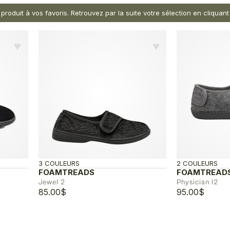
 produit à vos favoris. Retrouvez par la suite votre sélection en cliqua
♥︎
♥︎
3 COULEURS
2 COULEURS
FOAMTREADS
FOAMTREAD
Jewel 2
Physician l2
85.00
$
95.00
$