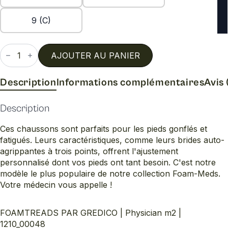
9 (C)
quantité
de
AJOUTER AU PANIER
Physician
m2
Description
Informations complémentaires
Avis 
Description
Ces chaussons sont parfaits pour les pieds gonflés et
fatigués. Leurs caractéristiques, comme leurs brides auto-
agrippantes à trois points, offrent l'ajustement
personnalisé dont vos pieds ont tant besoin. C'est notre
modèle le plus populaire de notre collection Foam-Meds.
Votre médecin vous appelle !
FOAMTREADS PAR GREDICO | Physician m2 |
1210_00048