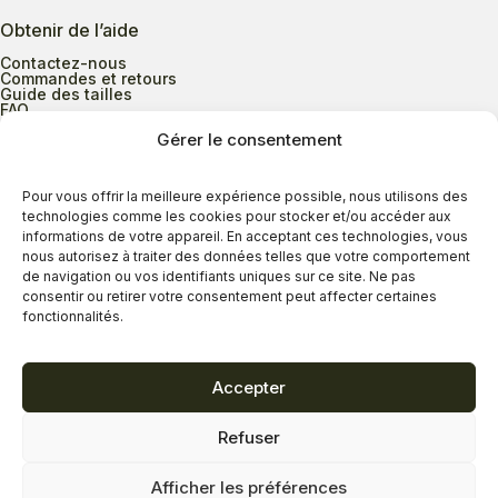
Obtenir de l’aide
Contactez-nous
Commandes et retours
Guide des tailles
FAQ
Gérer le consentement
Heures d’ouverture
Pour vous offrir la meilleure expérience possible, nous utilisons des
technologies comme les cookies pour stocker et/ou accéder aux
informations de votre appareil. En acceptant ces technologies, vous
Lundi au mercredi
9h00 à 17h30
nous autorisez à traiter des données telles que votre comportement
Jeudi
9h00 à 20h00
de navigation ou vos identifiants uniques sur ce site. Ne pas
consentir ou retirer votre consentement peut affecter certaines
Vendredi
9h00 à 18h00
fonctionnalités.
Samedi
9h00 à 17h00
Dimanche
11h00 à 16h30
Accepter
Refuser
Politique de confidentialité
Politique de cookies
Afficher les préférences
Termes et conditions