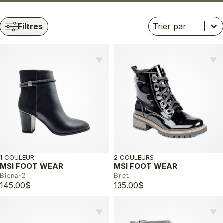
Trier
Trier le contenu
Trier le contenu
Filtres
♥︎
♥︎
1 COULEUR
2 COULEURS
MSI FOOT WEAR
MSI FOOT WEAR
Biona-2
Bret
145.00
$
135.00
$
♥︎
♥︎