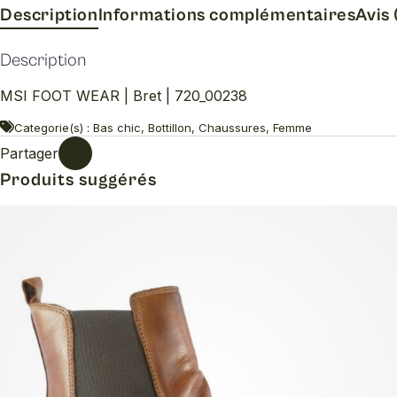
Description
Informations complémentaires
Avis 
Description
MSI FOOT WEAR | Bret | 720_00238
Categorie(s) : Bas chic, Bottillon, Chaussures, Femme
Partager
Produits suggérés