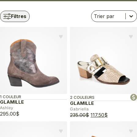
Trier
Trier le contenu
Trier le contenu
Filtres
♥︎
♥︎
1 COULEUR
2 COULEURS
GLAMILLE
GLAMILLE
Ashley
Gabriella
295.00
$
Le
Le
235.00
$
117.50
$
prix
prix
initial
actuel
♥︎
♥︎
était :
est :