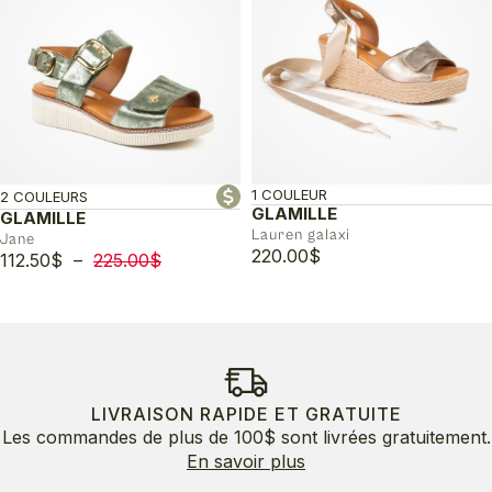
235.00$.
117.50$.
1 COULEUR
2 COULEURS
GLAMILLE
GLAMILLE
Lauren galaxi
Jane
220.00
$
Plage
112.50
$
–
225.00
$
de
prix :
112.50$
à
225.00$
LIVRAISON RAPIDE ET GRATUITE
Les commandes de plus de 100$ sont livrées gratuitement.
En savoir plus