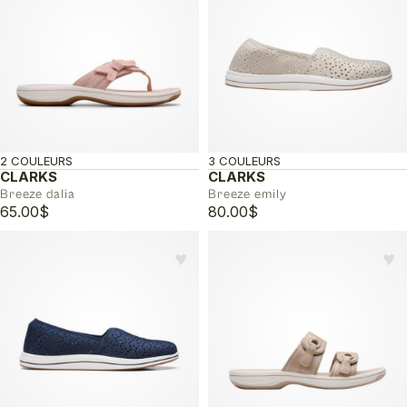
140.00$.
84.00$.
2 COULEURS
3 COULEURS
CLARKS
CLARKS
Breeze dalia
Breeze emily
65.00
$
80.00
$
♥︎
♥︎