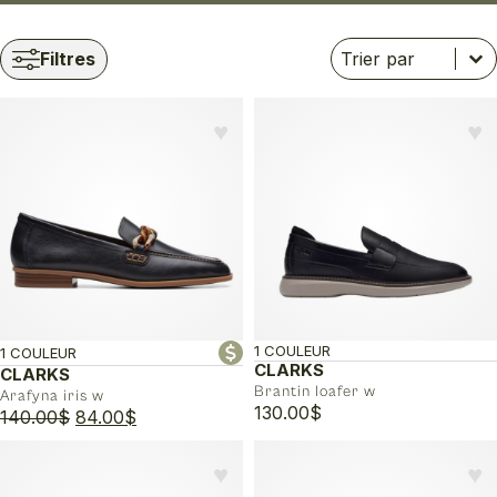
Trier
Trier le contenu
Trier le contenu
Filtres
♥︎
♥︎
1 COULEUR
1 COULEUR
CLARKS
CLARKS
Brantin loafer w
Arafyna iris w
130.00
$
Le
Le
140.00
$
84.00
$
prix
prix
initial
actuel
♥︎
♥︎
était :
est :