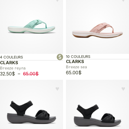
10 COULEURS
4 COULEURS
CLARKS
CLARKS
Breeze sea
Breeze reyna
65.00
$
Plage
32.50
$
–
65.00
$
de
prix :
♥︎
♥︎
32.50$
à
65.00$