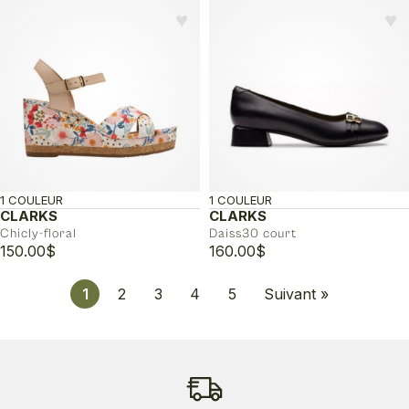
♥︎
♥︎
1 COULEUR
1 COULEUR
CLARKS
CLARKS
Chicly-floral
Daiss30 court
150.00
$
160.00
$
1
2
3
4
5
Suivant »