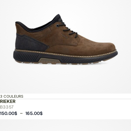
3 COULEURS
RIEKER
B3357
Plage
–
150.00
$
165.00
$
de
prix :