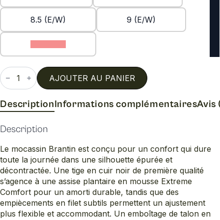
8.5 (E/W)
9 (E/W)
9.5 (E/W)
quantité
de
AJOUTER AU PANIER
Brantin
loafer
w
Description
Informations complémentaires
Avis 
Description
Le mocassin Brantin est conçu pour un confort qui dure
toute la journée dans une silhouette épurée et
décontractée. Une tige en cuir noir de première qualité
s’agence à une assise plantaire en mousse Extreme
Comfort pour un amorti durable, tandis que des
empiècements en filet subtils permettent un ajustement
plus flexible et accommodant. Un emboîtage de talon en