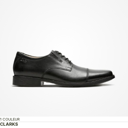
150.00$
à
165.00$
1 COULEUR
CLARKS