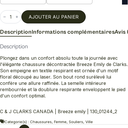
quantité
de
AJOUTER AU PANIER
Breeze
emily
Description
Informations complémentaires
Avis 
Description
Plongez dans un confort absolu toute la journée avec
l'élégante chaussure décontractée Breeze Emily de Clarks.
Son empeigne en textile respirant est ornée d'un motif
floral découpé au laser. Son bout rond surélevé lui
confère une allure raffinée. La semelle intérieure
rembourrée et la doublure respirante enveloppent le pied
d'un confort optimal.
C & J CLARKS CANADA | Breeze emily | 130_01244_2
Categorie(s) : Chaussures, Femme, Souliers, Ville