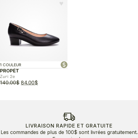
initial
actuel
♥︎
était :
est :
145.00$.
87.00$.
1 COULEUR
PROPÉT
Zuri 2e
Le
Le
140.00
$
84.00
$
prix
prix
initial
actuel
était :
est :
140.00$.
84.00$.
LIVRAISON RAPIDE ET GRATUITE
Les commandes de plus de 100$ sont livrées gratuitement.