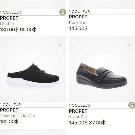
1 COULEUR
1 COULEUR
PROPÉT
PROPÉT
Peak 2e
Onalee
145.00
$
Le
Le
130.00
$
65.00
$
prix
prix
initial
actuel
♥︎
♥︎
était :
est :
130.00$.
65.00$.
1 COULEUR
1 COULEUR
PROPÉT
PROPÉT
Tour knit slide 2e
Yetta 2e
135.00
$
Le
Le
145.00
$
87.00
$
prix
prix