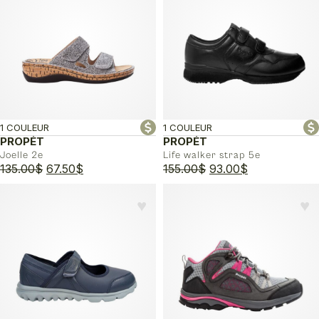
130.00$.
65.00$.
1 COULEUR
1 COULEUR
PROPÉT
PROPÉT
Joelle 2e
Life walker strap 5e
Le
Le
Le
Le
135.00
$
67.50
$
155.00
$
93.00
$
prix
prix
prix
prix
initial
actuel
initial
actuel
♥︎
♥︎
était :
est :
était :
est :
135.00$.
67.50$.
155.00$.
93.00$.