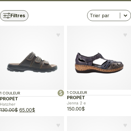
Trier
Trier le contenu
Trier le contenu
Filtres
♥︎
♥︎
1 COULEUR
1 COULEUR
PROPÉT
PROPÉT
Jenna 2 e
Hatcher
150.00
$
Le
Le
130.00
$
65.00
$
prix
prix
initial
actuel
♥︎
♥︎
était :
est :