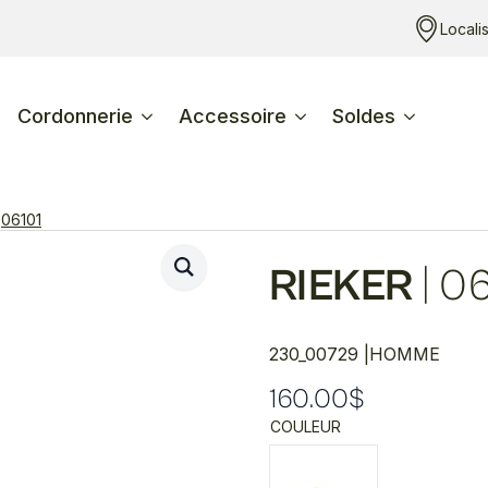
Locali
Cordonnerie
Accessoire
Soldes
06101
RIEKER
|
06
230_00729 |
HOMME
160.00
$
COULEUR