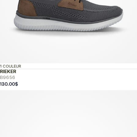
1 COULEUR
RIEKER
B9656
130.00
$