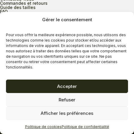
Commandes et retours
Guide des tailles
FAQ
Gérer le consentement
Heures d’ouverture
Pour vous offrir la meilleure expérience possible, nous utilisons des
technologies comme les cookies pour stocker et/ou accéder aux
informations de votre appareil. En acceptant ces technologies, vous
Lundi au mercredi
9h00 à 17h30
nous autorisez à traiter des données telles que votre comportement
Jeudi
9h00 à 20h00
de navigation ou vos identifiants uniques sur ce site. Ne pas
consentir ou retirer votre consentement peut affecter certaines
Vendredi
9h00 à 18h00
fonctionnalités.
Samedi
9h00 à 17h00
Dimanche
11h00 à 16h30
Accepter
Refuser
Politique de confidentialité
Politique de cookies
Afficher les préférences
Termes et conditions
Copyright © 2026 - Savard Chaussures
Politique de cookies
Politique de confidentialité
Réalisation Zonart Communications