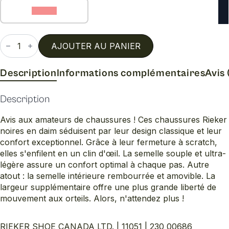
46 (C)
quantité
de
AJOUTER AU PANIER
11051
Description
Informations complémentaires
Avis 
Description
Avis aux amateurs de chaussures ! Ces chaussures Rieker
noires en daim séduisent par leur design classique et leur
confort exceptionnel. Grâce à leur fermeture à scratch,
elles s'enfilent en un clin d'œil. La semelle souple et ultra-
légère assure un confort optimal à chaque pas. Autre
atout : la semelle intérieure rembourrée et amovible. La
largeur supplémentaire offre une plus grande liberté de
mouvement aux orteils. Alors, n'attendez plus !
RIEKER SHOE CANADA LTD. | 11051 | 230_00686