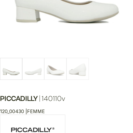
PICCADILLY
|
140110v
120_00430 |
FEMME