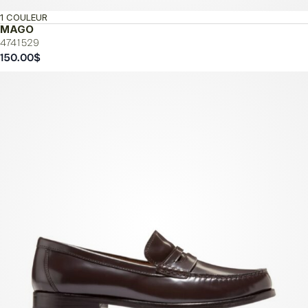
1 COULEUR
MAGO
4741529
150.00
$