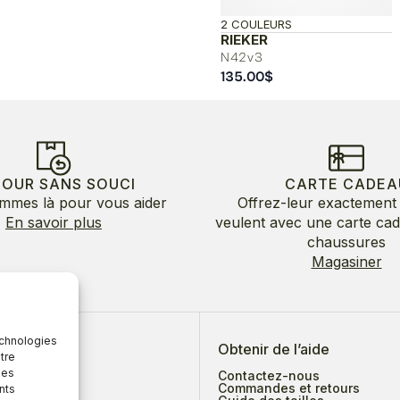
2 COULEURS
RIEKER
N42v3
135.00
$
TOUR SANS SOUCI
CARTE CADEA
mmes là pour vous aider
Offrez-leur exactement 
En savoir plus
veulent avec une carte ca
chaussures
Magasiner
echnologies
 de nous
Obtenir de l’aide
tre
des
Contactez-nous
Commandes et retours
nts