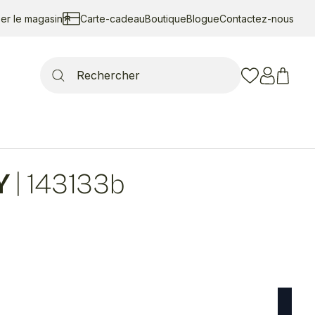
ser le magasin
Carte-cadeau
Boutique
Blogue
Contactez-nous
Search
for:
Y
|
143133b