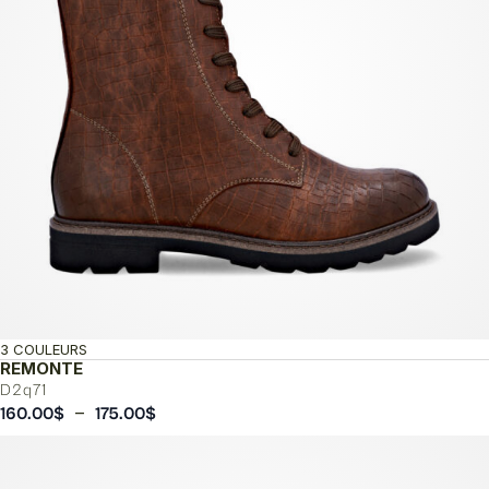
3 COULEURS
REMONTE
D2q71
Plage
–
160.00
$
175.00
$
de
prix :
160.00$