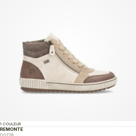
à
175.00$
1 COULEUR
REMONTE
D0778