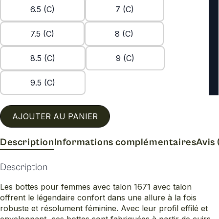
6.5 (C)
7 (C)
7.5 (C)
8 (C)
8.5 (C)
9 (C)
9.5 (C)
AJOUTER AU PANIER
Description
Informations complémentaires
Avis 
Description
Les bottes pour femmes avec talon 1671 avec talon
offrent le légendaire confort dans une allure à la fois
robuste et résolument féminine. Avec leur profil effilé et