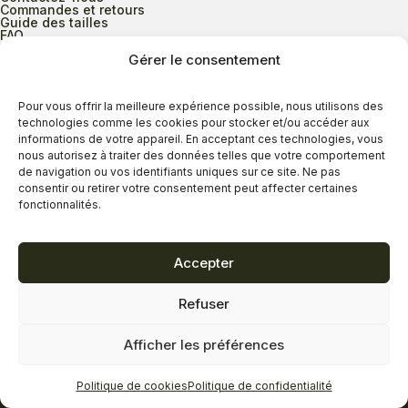
Commandes et retours
Guide des tailles
FAQ
Gérer le consentement
Heures d’ouverture
Pour vous offrir la meilleure expérience possible, nous utilisons des
technologies comme les cookies pour stocker et/ou accéder aux
informations de votre appareil. En acceptant ces technologies, vous
Lundi au mercredi
9h00 à 17h30
nous autorisez à traiter des données telles que votre comportement
Jeudi
9h00 à 20h00
de navigation ou vos identifiants uniques sur ce site. Ne pas
consentir ou retirer votre consentement peut affecter certaines
Vendredi
9h00 à 18h00
fonctionnalités.
Samedi
9h00 à 17h00
Dimanche
11h00 à 16h30
Accepter
Refuser
Politique de confidentialité
Politique de cookies
Afficher les préférences
Termes et conditions
Copyright © 2026 - Savard Chaussures
Politique de cookies
Politique de confidentialité
Réalisation Zonart Communications