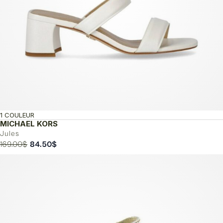
1 COULEUR
MICHAEL KORS
Jules
Le
Le
169.00
$
84.50
$
prix
prix
initial
actuel
était :
est :
169.00$.
84.50$.