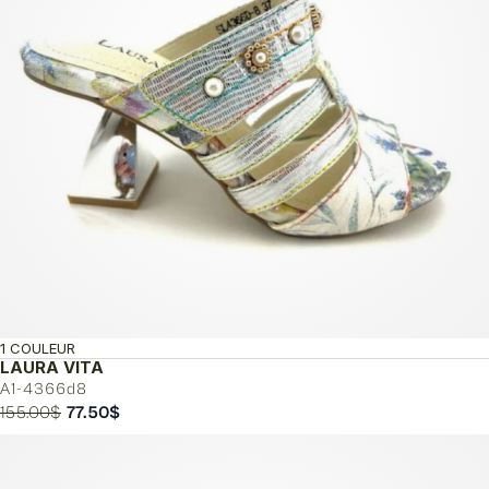
1 COULEUR
LAURA VITA
A1-4366d8
Le
Le
155.00
$
77.50
$
prix
prix
initial
actuel
était :
est :