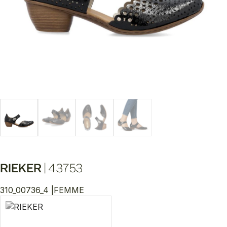
RIEKER
|
43753
310_00736_4 |
FEMME