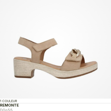
155.00$.
77.50$.
1 COULEUR
REMONTE
D0n55