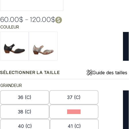
60.00
$
–
120.00
$
Plage
COULEUR
de
prix :
60.00$
à
120.00$
Guide des tailles
SÉLECTIONNER LA TAILLE
GRANDEUR
36 (C)
37 (C)
38 (C)
39 (C)
40 (C)
41 (C)