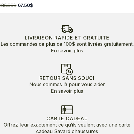
Le
Le
135.00
$
67.50
$
prix
prix
initial
actuel
était :
est :
135.00$.
67.50$.
LIVRAISON RAPIDE ET GRATUITE
Les commandes de plus de 100$ sont livrées gratuitement.
En savoir plus
RETOUR SANS SOUCI
Nous sommes là pour vous aider
En savoir plus
CARTE CADEAU
Offrez-leur exactement ce qu’ils veulent avec une carte
cadeau Savard chaussures